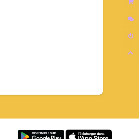


