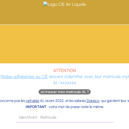
ATTENTION
s
filiales adhérentes au CIE
doivent s'identifier avec leur matricule my
AL-xxxxxxx
où trouver mon matricule AL ?
concerne pas les
retraités
AL avant 2022, et les salariés
Danisco
, qui gardent leur i
IMPORTANT
: votre mot de passe reste le même